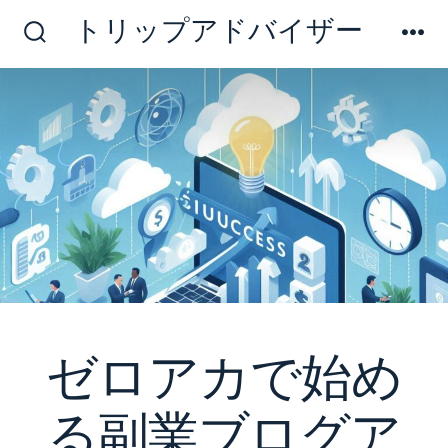
コ
トリップアドバイザー
ン
検
メ
索
ニ
テ
切
ュ
ン
り
ー
替
ツ
え
へ
ス
キ
ッ
プ
ゼロアカで始め
る副業ブログア