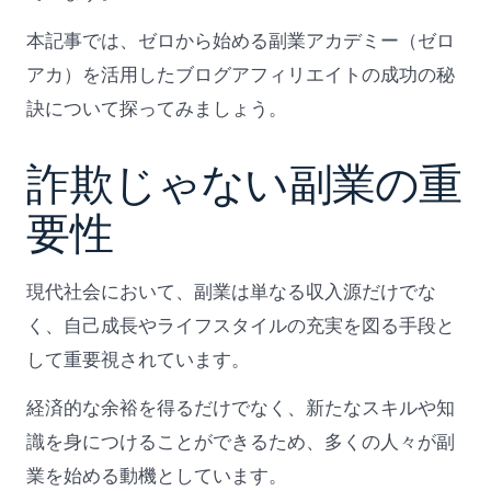
ブ
ロ
本記事では、ゼロから始める副業アカデミー（ゼロ
グ
アカ）を活用したブログアフィリエイトの成功の秘
ア
フ
訣について探ってみましょう。
ィ
リ
エ
詐欺じゃない副業の重
イ
ト
要性
は
成
功
現代社会において、副業は単なる収入源だけでな
へ
の
く、自己成長やライフスタイルの充実を図る手段と
第
して重要視されています。
一
歩
経済的な余裕を得るだけでなく、新たなスキルや知
へ
の
識を身につけることができるため、多くの人々が副
業を始める動機としています。