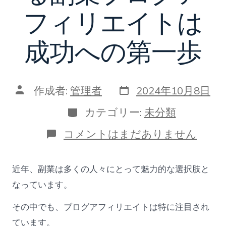
フィリエイトは
成功への第一歩
投
投
作成者:
管理者
2024年10月8日
稿
稿
日
者
カ
カテゴリー:
未分類
テ
ゴ
ゼ
コメントはまだありません
リ
ロ
ー
ア
カ
近年、副業は多くの人々にとって魅力的な選択肢と
で
始
なっています。
め
る
その中でも、ブログアフィリエイトは特に注目され
副
ています。
業