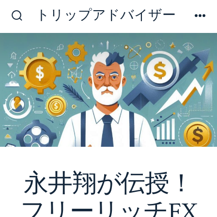
コ
トリップアドバイザー
ン
検
メ
索
ニ
テ
切
ュ
ン
り
ー
替
ツ
え
へ
ス
キ
ッ
プ
永井翔が伝授！
フリーリッチFX