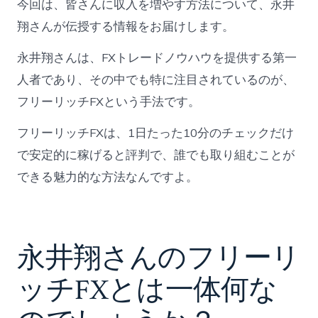
今回は、皆さんに収入を増やす方法について、永井
ッ
チ
翔さんが伝授する情報をお届けします。
FX
で
永井翔さんは、FXトレードノウハウを提供する第一
収
人者であり、その中でも特に注目されているのが、
入
を
フリーリッチFXという手法です。
増
や
フリーリッチFXは、1日たった10分のチェックだけ
す
方
で安定的に稼げると評判で、誰でも取り組むことが
法
できる魅力的な方法なんですよ。
と
は？！
へ
の
永井翔さんのフリーリ
ッチFXとは一体何な