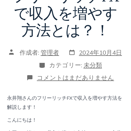
で収入を増やす
方法とは？！
投
投
作成者:
管理者
2024年10月4日
稿
稿
日
者
カ
カテゴリー:
未分類
テ
ゴ
永
コメントはまだありません
リ
井
ー
翔
が
永井翔さんのフリーリッチFXで収入を増やす方法を
伝
授！
解説します！
フ
リ
こんにちは！
ー
リ